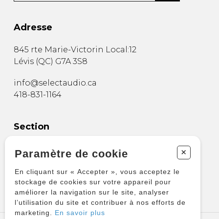
Adresse
845 rte Marie-Victorin Local:12
Lévis
(
QC
)
G7A 3S8
info@selectaudio.ca
418-831-1164
Section
Boutique
+
Paramètre de cookie
Informatique
En cliquant sur « Accepter », vous acceptez le
Audio
stockage de cookies sur votre appareil pour
Vidéo
améliorer la navigation sur le site, analyser
l’utilisation du site et contribuer à nos efforts de
marketing.
En savoir plus