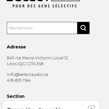
Adresse
845 rte Marie-Victorin Local:12
Lévis
(
QC
)
G7A 3S8
info@selectaudio.ca
418-831-1164
Section
Boutique