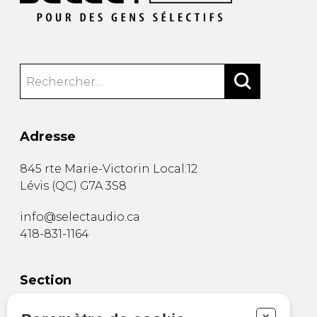
Adresse
845 rte Marie-Victorin Local:12
Lévis
(
QC
)
G7A 3S8
info@selectaudio.ca
418-831-1164
Section
Boutique