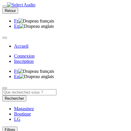
Retour
Fr
En
Accueil
Connexion
Inscription
Fr
En
Rechercher
Magasinez
Boutique
LG
Filtres